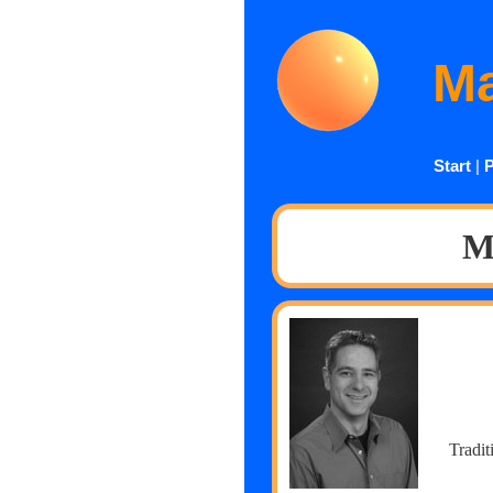
Ma
Start
|
P
M
Tradi