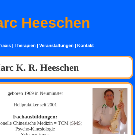
rc Heeschen
raxis
|
Therapien
|
Veranstaltungen
|
Kontakt
arc K. R. Heeschen
geboren 1969 in Neumünster
Heilpraktiker seit 2001
Fachausbildungen:
tionelle Chinesische Medizin = TCM (
SMS
)
Psycho-Kinesiologie
Schamanismus